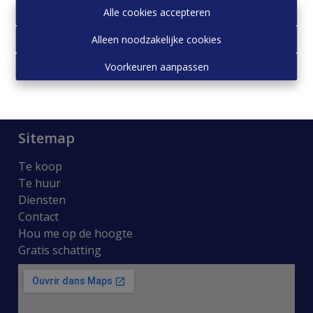
Alle cookies accepteren
Panasi Real Estate
Avenue Van Overbeke, 55
Alleen noodzakelijke cookies
1083 GANSHOREN
Voorkeuren aanpassen
02/427.01.17
0487/10.81.37
info@panasi.be
Sitemap
Te koop
Te huur
Diensten
Contact
Hou me op de hoogte
Gratis schatting