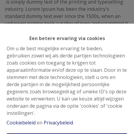
is simply dummy text of the printing and typesetting
industry. Lorem Ipsum has been the industry's
standard dummy text ever since the 1500s, when an
unknown printer took a galley of type and scrambled it
to make a type specimen book. It has survived not only
five centuries, but also the leap into electronic
Een betere ervaring via cookies
typesetting, remaining essentially unchanged. It was
Om u de best mogelijke ervaring te bieden,
popularised in the 1960s with the release of Letraset
gebruiken zowel wij als derde partijen technologieën
sheets containing Lorem Ipsum passages, and more
zoals cookies om toegang te krijgen tot
recently with desktop publishing software like Aldus
apparaatinformatie en/of deze op te slaan. Door in te
PageMaker including versions of Lorem Ipsum.
stemmen met deze technologieën, stelt u ons en
derde partijen in de mogelijkheid persoonlijke
gegevens zoals browsegedrag of unieke ID's op deze
website te verwerken. U kan uw keuze altijd wijzigen
onderaan de pagina via de optie 'cookies' of 'cookie
instellingen'.
Cookiebeleid
en
Privacybeleid
.
Contacteer ons