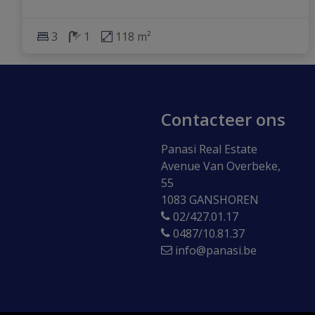
3
1
118 m²
Contacteer ons
Panasi Real Estate
Avenue Van Overbeke,
55
1083 GANSHOREN
02/427.01.17
0487/10.81.37
info@panasi.be