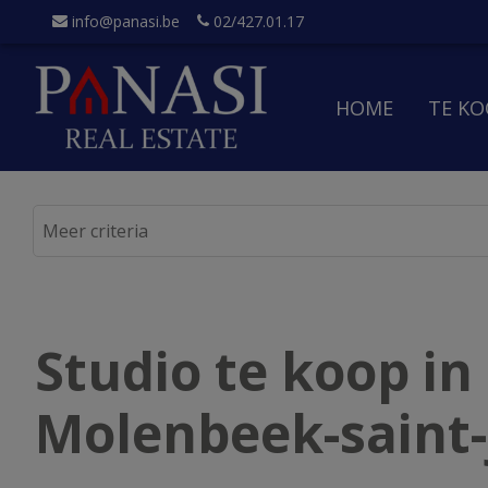
info@panasi.be
02/427.01.17
HOME
TE K
Studio te koop in
Molenbeek-saint-