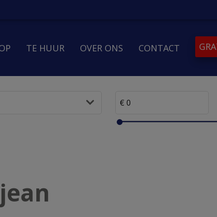
GRA
OOP
TE HUUR
OVER ONS
CONTACT
jean