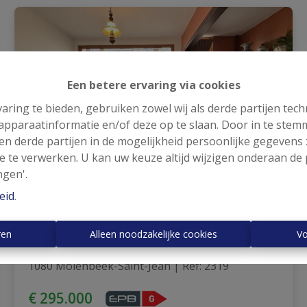
Een betere ervaring via cookies
aring te bieden, gebruiken zowel wij als derde partijen tec
 apparaatinformatie en/of deze op te slaan. Door in te ste
 en derde partijen in de mogelijkheid persoonlijke gegeven
e te verwerken. U kan uw keuze altijd wijzigen onderaan de 
ngen'.
eid
.
ren
Alleen noodzakelijke cookies
Vo
1080 Molenbeek-Saint-Jean
|
Ref
: 
2319
€ 295.000