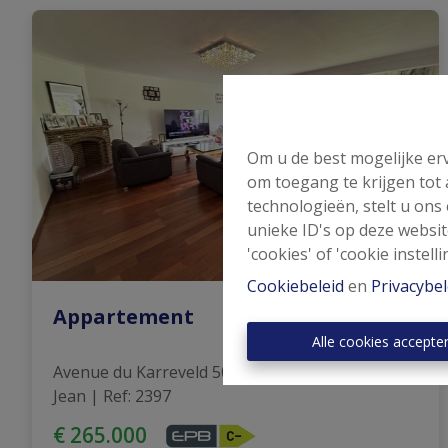
Om u de best mogelijke erv
om toegang te krijgen tot
technologieën, stelt u ons
unieke ID's op deze websit
'cookies' of 'cookie instelli
Cookiebeleid
en
Privacybel
Appartement
Alle cookies accepte
Avenue du Karreveld 50, 1080 Molenbeek-Saint-
Jean
|
Ref
: 
2397
€ 265.000