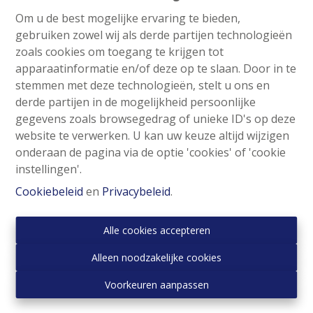
Om u de best mogelijke ervaring te bieden,
gebruiken zowel wij als derde partijen technologieën
zoals cookies om toegang te krijgen tot
apparaatinformatie en/of deze op te slaan. Door in te
stemmen met deze technologieën, stelt u ons en
derde partijen in de mogelijkheid persoonlijke
gegevens zoals browsegedrag of unieke ID's op deze
website te verwerken. U kan uw keuze altijd wijzigen
onderaan de pagina via de optie 'cookies' of 'cookie
instellingen'.
Cookiebeleid
en
Privacybeleid
.
Appartementsgebouw
Alle cookies accepteren
Rue François-Joseph Navez 165-167, 1030 
Alleen noodzakelijke cookies
Schaerbeek
|
Ref
: 
2361
Voorkeuren aanpassen
€ 2.350.000