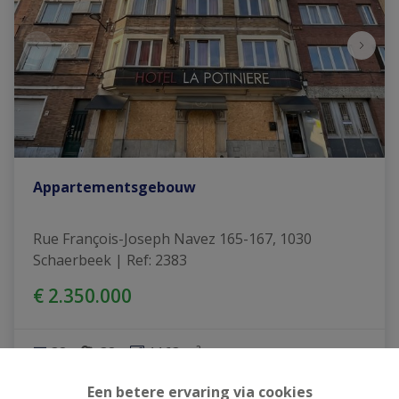
Appartementsgebouw
Rue François-Joseph Navez 165-167, 1030 
Schaerbeek
|
Ref
: 
2383
€ 2.350.000
38
38
1163 m²
Een betere ervaring via cookies