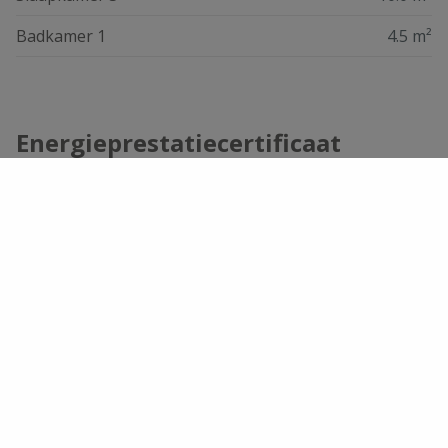
Badkamer 1
4.5 m²
Energieprestatiecertificaat
Keuringsattest elektriciteit
Ja, niet conform AREI
CO2 uitstoot
51 CO2/m²/jaar
EPC