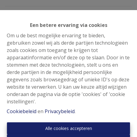
GANSHOREN - EXCLUSIVITE PANASI - Avenue de la
Réforme, dans un quartier agréable, PANASI vous
Een betere ervaring via cookies
propose cet appartement trois chambres d'une
Om u de best mogelijke ervaring te bieden,
superficie de ± 100 m² habitables, situé au 4ème étage
gebruiken zowel wij als derde partijen technologieën
d'un immeuble avec ascenseur. Il est composé comme
zoals cookies om toegang te krijgen tot
suit : Hall d’entrée : ± 4m². Salon + salle à manger
apparaatinformatie en/of deze op te slaan. Door in te
(parquet massif) : ± 31m² avec accès à la terrasse.
stemmen met deze technologieën, stelt u ons en
Cuisine super équipée : ± 7,5m² (taques au gaz + hotte,
derde partijen in de mogelijkheid persoonlijke
double évier, lave-vaisselle, frigo) avec accès à la
gegevens zoals browsegedrag of unieke ID's op deze
terrasse. Hall de nuit : 7m² (avec placard encastré).
website te verwerken. U kan uw keuze altijd wijzigen
Chambre 1: ± 14m². Chambre 2 : ± 16,5m² . Chambre 3 :
onderaan de pagina via de optie 'cookies' of 'cookie
± 10m². Toutes avec armoires encastrées. Salle de bain :
instellingen'.
± 4,5m² (baignoire, lavabo, machine à laver, sèche
Cookiebeleid
en
Privacybeleid
.
serviette).WC séparé avec lave mains. Terrasse : ± 10m².
Cave. Remarques : Charges : ± 330€/mois (provisions de
chauffage, eau chaude et froide, concierge, syndic,
Alle cookies accepteren
entretien des communs). PEB : E-. Châssis Double