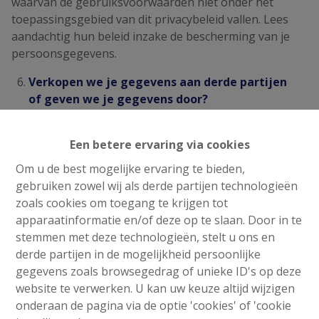
waarvan de gebruiksvoorwaarden niet onder het
toepassingsgebied van dit privacybeleid vallen. Lees
aandachtig hun beleid inzake de bescherming van je
persoonsgegevens.
Verkopen we je gegevens aan derde partijen
of geven we je gegevens door?
Wij verkopen geen persoonsgegevens aan derde
Een betere ervaring via cookies
partijen noch geven wij die door aan derden tenzij:
Om u de best mogelijke ervaring te bieden,
Aan onze rechtsopvolgers. Wij geven je
gebruiken zowel wij als derde partijen technologieën
persoonsgegevens door aan onze eventuele
zoals cookies om toegang te krijgen tot
rechtsopvolgers en verbonden
apparaatinformatie en/of deze op te slaan. Door in te
ondernemingen (zoals dochter- en
stemmen met deze technologieën, stelt u ons en
zusterbedrijven) voor dezelfde doeleinden als
derde partijen in de mogelijkheid persoonlijke
deze vermeld in dit privacybeleid.
gegevens zoals browsegedrag of unieke ID's op deze
Dit nodig is voor onze dienstverlening. Voor
website te verwerken. U kan uw keuze altijd wijzigen
sommige aspecten van onze producten en
onderaan de pagina via de optie 'cookies' of 'cookie
diensten werken wij met derde partijen of