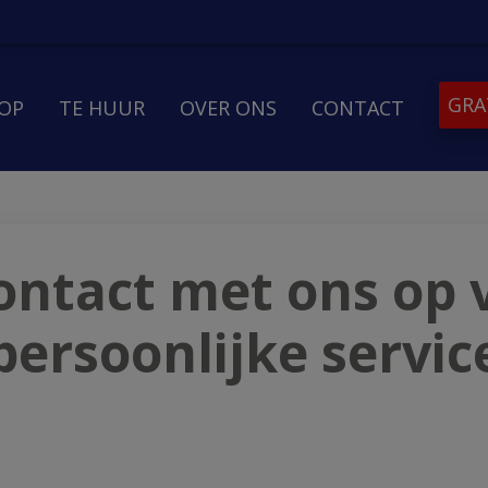
GRA
OOP
TE HUUR
OVER ONS
CONTACT
ntact met ons op 
persoonlijke servic