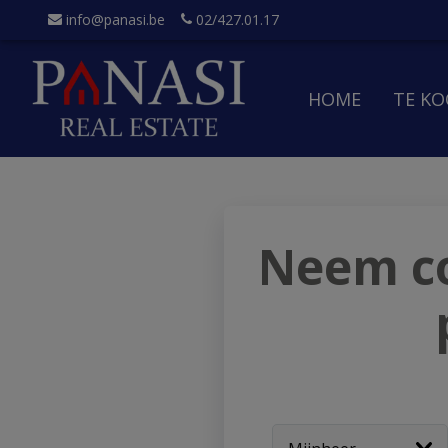
info@panasi.be
02/427.01.17
HOME
TE K
Neem co