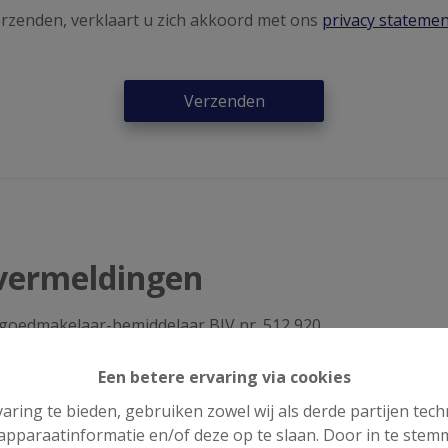
erzenden, verklaart u zich akkoord met ons
privacy stateme
Verzenden
 vermeldingen
tgoedmakelaar-bemiddelaar BIV nr. 512 920
Een betere ervaring via cookies
oriteit
BTW nummer: BE 0808 527 
aring te bieden, gebruiken zowel wij als derde partijen tec
Vastgoedmakelaars
BA en borgstelling via NV AX
 apparaatinformatie en/of deze op te slaan. Door in te ste
730.390.160 )