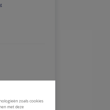
nt
959
hnologieën zoals cookies
A Belgium (polisnr.
mmen met deze