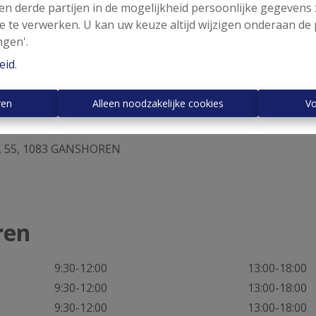
 en derde partijen in de mogelijkheid persoonlijke gegeven
e te verwerken. U kan uw keuze altijd wijzigen onderaan de 
ngen'.
chtenleer van de
eid
.
ren
Alleen noodzakelijke cookies
Vo
, 55, 1083 GANSHOREN
ren
9:30-12:00
13:00-18:00
9:30-12:00
13:00-18:00
9:30-12:00
13:00-18:00