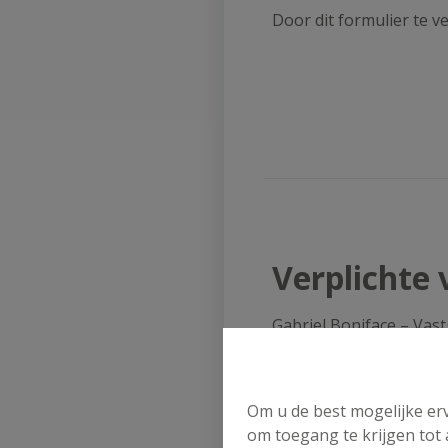
Door dit formulier te v
Verplichte
Gabriel Boniface – Vas
Toezichthoudende aut
Om u de best mogelijke erv
Beroepsinstituut van 
om toegang te krijgen tot
Luxemburgstraat 16B