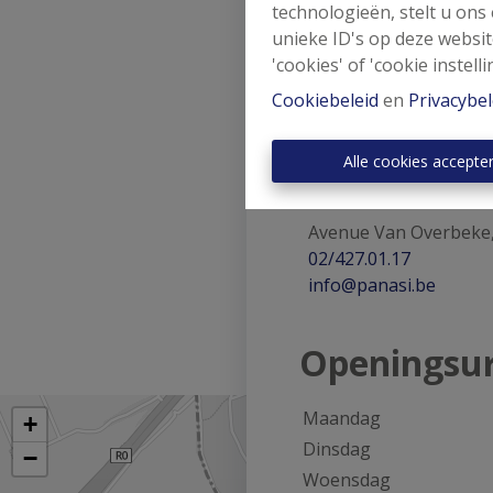
technologieën, stelt u ons
1000 Brussel
unieke ID's op deze websit
'cookies' of 'cookie instelli
Onderhevig aan
de pli
vastgoedmakelaar
Cookiebeleid
en
Privacybel
Alle cookies accepte
Adres
Avenue Van Overbeke
02/427.01.17
info@panasi.be
Openingsu
Maandag
Dinsdag
Woensdag