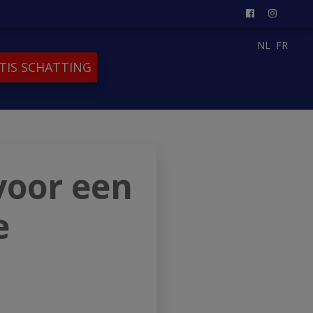
NL
FR
TIS SCHATTING
voor een
e