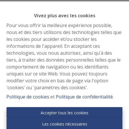
Vivez plus avec les cookies
Pour vous offrir la meilleure expérience possible,
nous et des tiers utilisons des technologies telles que
les cookies pour accéder et/ou stocker les
informations de l'appareil. En acceptant ces
technologies, vous nous autorisez, ainsi qu'à des
tiers, à traiter des données personnelles telles que le
comportement de navigation ou les identifiants
Contactez-nous
uniques sur ce site Web. Vous pouvez toujours
modifier votre choix en bas de page via l'option
Panasi Real Estate
'cookies' ou 'paramètres des cookies'.
Avenue Van Overbeke, 55
1083 GANSHOREN
Politique de cookies
et
Politique de confidentialité
.
02/427.01.17
0487/10.81.37
Accepter tous les cookies
info@panasi.be
Les cookies nécessaires