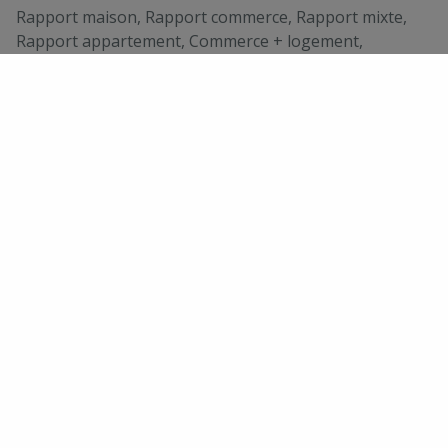
Rapport maison, Rapport commerce, Rapport mixte,
Rapport appartement, Commerce + logement,
Habitation, Profession libérale + logement
Construction
Construction
2 façades
Année de construction
1945
État du bien
Bon état
Orientation façade arrière
Est