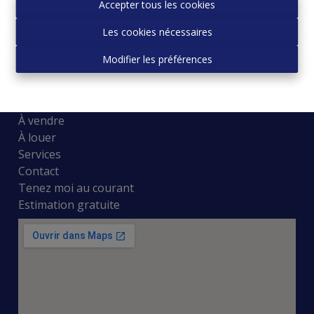
Accepter tous les cookies
1083 GANSHOREN
02/427.01.17
Les cookies nécessaires
0487/10.81.37
info@panasi.be
Modifier les préférences
Plan du site
À vendre
À louer
Services
Contact
Tenez moi au courant
Estimation gratuite