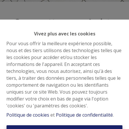
Oups, cette page n'existe
plus
Vivez plus avec les cookies
Pour vous offrir la meilleure expérience possible,
nous et des tiers utilisons des technologies telles que
les cookies pour accéder et/ou stocker les
informations de l'appareil. En acceptant ces
À Vendre
À Louer
technologies, vous nous autorisez, ainsi qu'à des
tiers, à traiter des données personnelles telles que le
comportement de navigation ou les identifiants
uniques sur ce site Web. Vous pouvez toujours
modifier votre choix en bas de page via l'option
'cookies' ou 'paramètres des cookies'.
Contactez-nous
Politique de cookies
et
Politique de confidentialité
.
Panasi Real Estate
Avenue Van Overbeke, 55