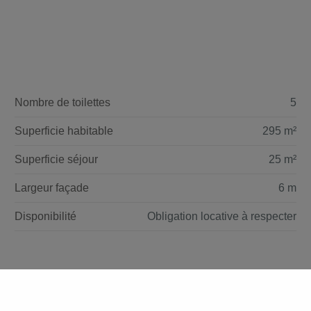
Nombre de toilettes
5
Superficie habitable
295 m²
Superficie séjour
25 m²
Largeur façade
6 m
Disponibilité
Obligation locative à respecter