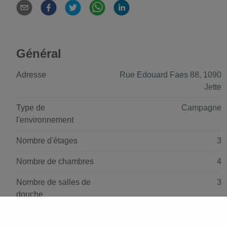
Général
Adresse
Rue Edouard Faes 88, 1090
Jette
Type de
Campagne
l'environnement
Nombre d'étages
3
Nombre de chambres
4
Nombre de salles de
3
douche