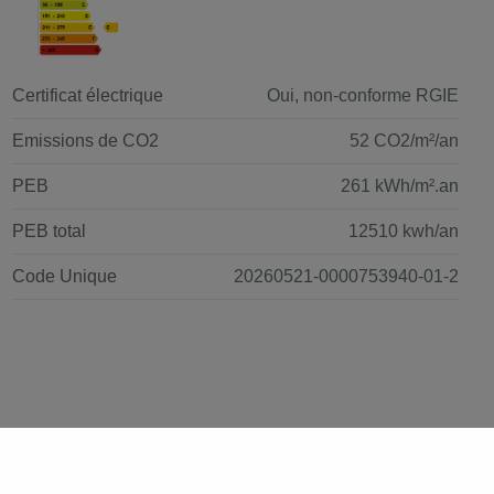
Certificat électrique
Oui, non-conforme RGIE
Emissions de CO2
52 CO2/m²/an
PEB
261 kWh/m².an
PEB total
12510 kwh/an
Code Unique
20260521-0000753940-01-2