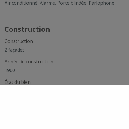
Air conditionné, Alarme, Porte blindée, Parlophone
Construction
Construction
2 façades
Année de construction
1960
État du bien
Première Occupation
Toit
Toit plat
Matériau du toit