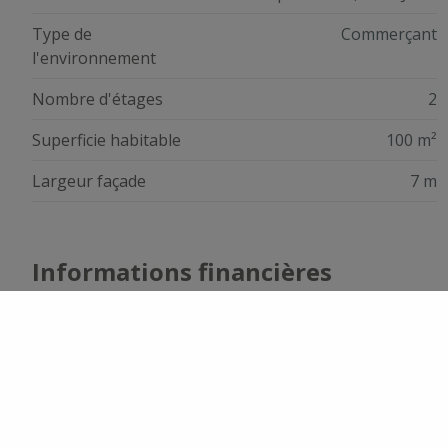
Type de
Commerçant
l'environnement
Nombre d'étages
2
Superficie habitable
100 m²
Largeur façade
7 m
Informations financières
Prix
€ 350.000
Prix total
€ 350.000