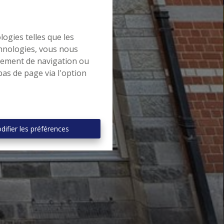
logies telles que les
chnologies, vous nous
rtement de navigation ou
bas de page via l'option
difier les préférences