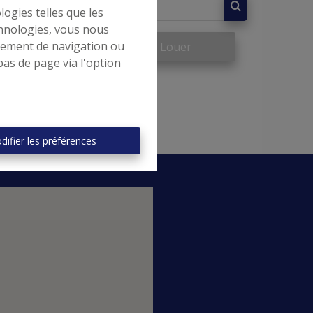
logies telles que les
chnologies, vous nous
rtement de navigation ou
re
À Louer
bas de page via l'option
difier les préférences