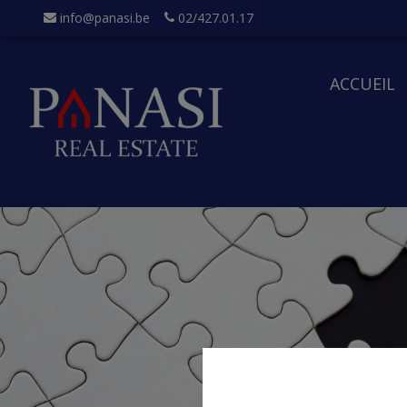
info@panasi.be
02/427.01.17
ACCUEIL