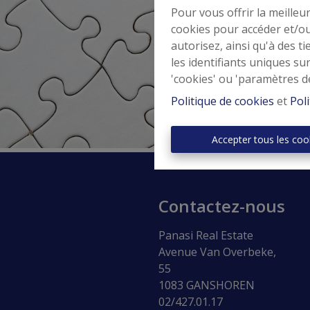
Pour vous offrir la meilleu
cookies pour accéder et/ou
autorisez, ainsi qu'à des 
les identifiants uniques su
'cookies' ou 'paramètres d
Politique de cookies
et
Poli
Accepter tous les coo
Contactez-nous
Panasi Real Estate
Avenue Van Overbeke,
55
1083 GANSHOREN
02/427.01.17