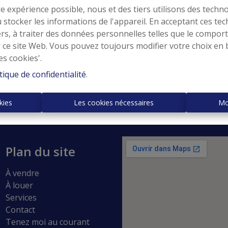
re expérience possible, nous et des tiers utilisons des techno
 stocker les informations de l'appareil. En acceptant ces te
tiers, à traiter des données personnelles telles que le compo
À Vend
r ce site Web. Vous pouvez toujours modifier votre choix en 
es cookies'.
tique de confidentialité
.
kies
Les cookies nécessaires
Mo
Plan du site
À vendre
À louer
Services
Contact
Tenez moi au courant